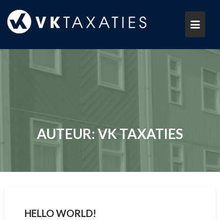
Ga
naar
de
inhoud
AUTEUR:
VK TAXATIES
HELLO WORLD!